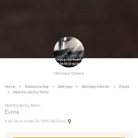
Henrique Oliveira
Home
>
Restaurantes
>
Alentejo
>
Alentejo Interior
>
Évora
>
Moinho do Cu Torto
Moinho do Cu Torto
Évora
R. de Santo André 2A, 7005-206 Évora