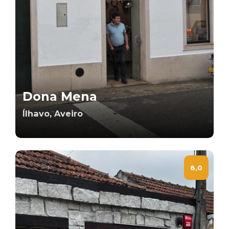
Dona Mena
Ílhavo, Aveiro
8,0