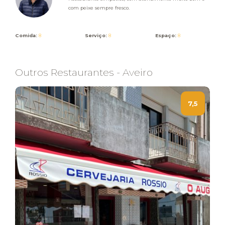
com peixe sempre fresco.
Comida:
8
Serviço:
8
Espaço:
8
Outros Restaurantes - Aveiro
7,5