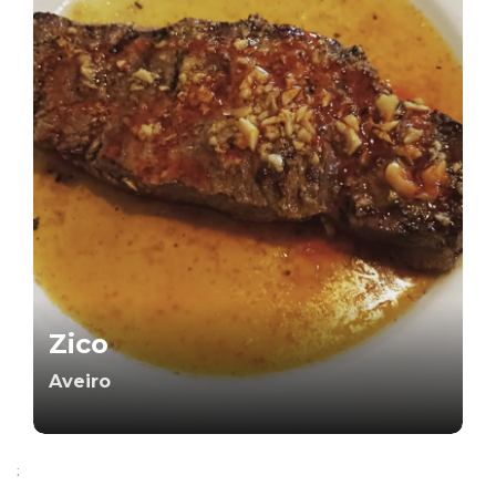
Zico
Aveiro
;