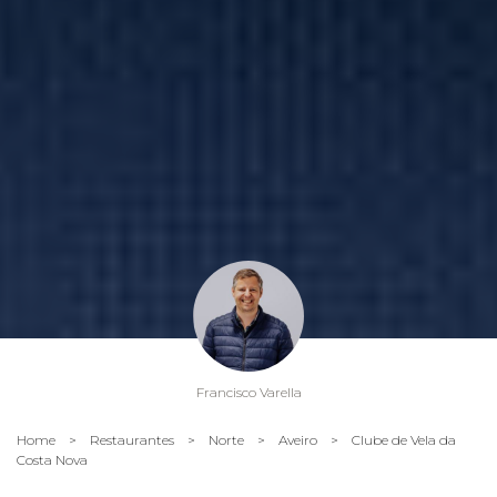
Francisco Varella
Home
>
Restaurantes
>
Norte
>
Aveiro
>
Clube de Vela da
Costa Nova