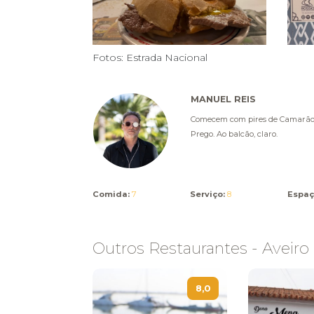
Fotos: Estrada Nacional
MANUEL REIS
Comecem com pires de Camarão
Prego. Ao balcão, claro.
Comida:
7
Serviço:
8
Espaç
Outros Restaurantes - Aveiro
8,0