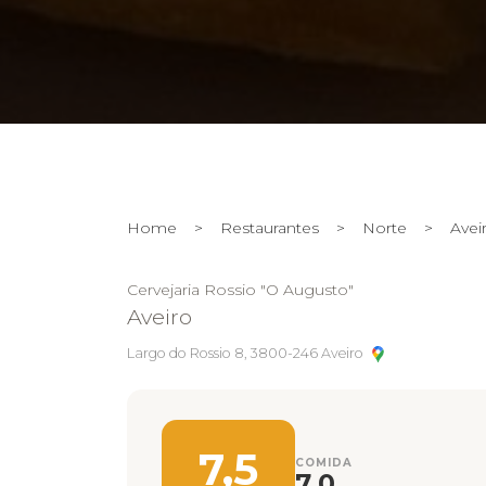
Home
>
Restaurantes
>
Norte
>
Avei
Cervejaria Rossio "O Augusto"
Aveiro
Largo do Rossio 8, 3800-246 Aveiro
7,5
COMIDA
7,0