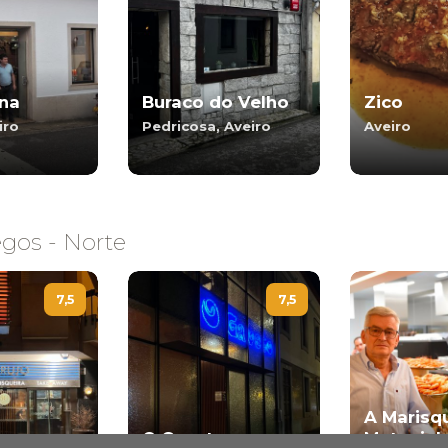
na
Buraco do Velho
Zico
iro
Pedricosa, Aveiro
Aveiro
gos - Norte
7,5
7,5
A Marisq
O Gaveto
Matosinh