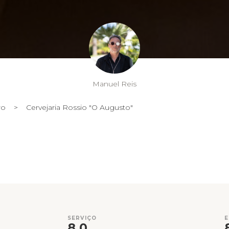
Manuel Reis
ro
>
Cervejaria Rossio "O Augusto"
SERVIÇO
8,0