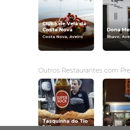
Clube de Vela da
Costa Nova
Dona Me
Costa Nova, Aveiro
Ílhavo, Ave
Outros Restaurantes com Pre
Tasquinha do Tio
Júlio
O Marujo