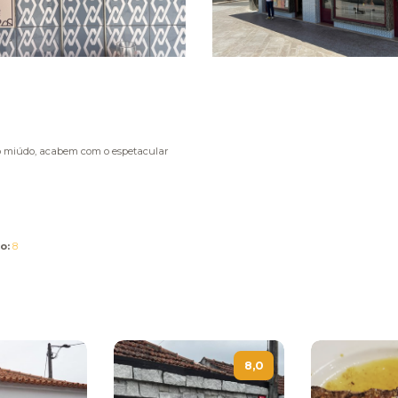
 miúdo, acabem com o espetacular
o:
8
8,0