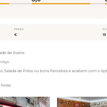
PREÇO
ÚL
€
15
ade de Aveiro.
rviço.
 Salada de Polvo ou bons Percebes e acabem com o ópt
 horas.