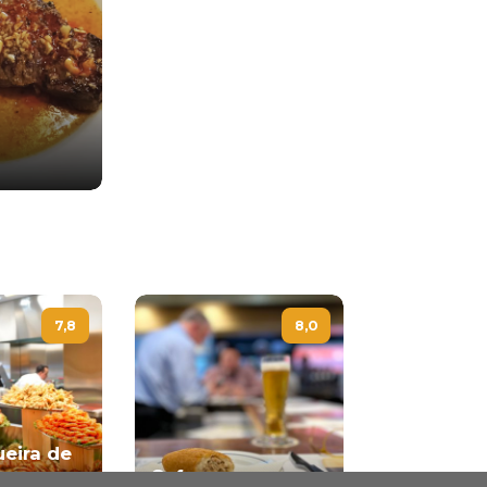
7,8
8,0
ueira de
os
Cufra