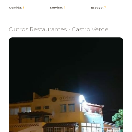
Comida:
8
Serviço:
7
Espaço:
7
Outros Restaurantes - Castro Verde