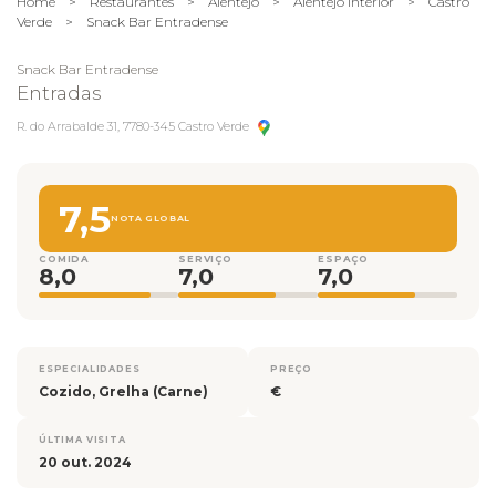
Home
>
Restaurantes
>
Alentejo
>
Alentejo Interior
>
Castro
Verde
>
Snack Bar Entradense
Snack Bar Entradense
Entradas
R. do Arrabalde 31, 7780-345 Castro Verde
7,5
NOTA GLOBAL
COMIDA
SERVIÇO
ESPAÇO
8,0
7,0
7,0
ESPECIALIDADES
PREÇO
Cozido, Grelha (Carne)
€
ÚLTIMA VISITA
20 out. 2024