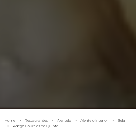
Home
>
Restaurantes
>
Alentejo
>
Alentejo Interior
>
Beja
>
Adega Courelas da Quinta