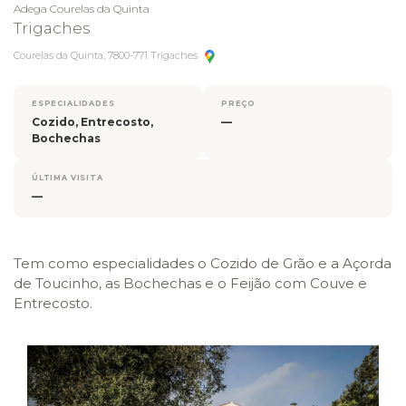
Adega Courelas da Quinta
Trigaches
Courelas da Quinta, 7800-771 Trigaches
ESPECIALIDADES
PREÇO
Cozido, Entrecosto,
—
Bochechas
ÚLTIMA VISITA
—
Tem como especialidades o Cozido de Grão e a Açorda
de Toucinho, as Bochechas e o Feijão com Couve e
Entrecosto.