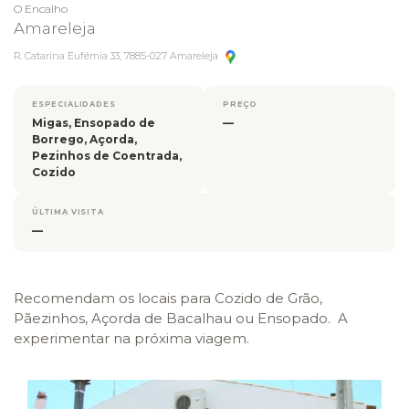
O Encalho
Amareleja
R. Catarina Eufémia 33, 7885-027 Amareleja
ESPECIALIDADES
PREÇO
Migas, Ensopado de
—
Borrego, Açorda,
Pezinhos de Coentrada,
Cozido
ÚLTIMA VISITA
—
Recomendam os locais para Cozido de Grão,
Pãezinhos, Açorda de Bacalhau ou Ensopado. A
experimentar na próxima viagem.