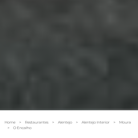
Home
>
Restaurantes
>
Alentejo
>
Alentejo Interior
>
Moura
>
O Encalho