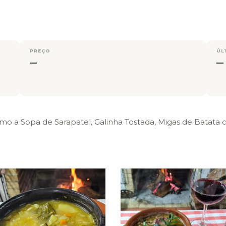
PREÇO
ÚL
—
—
omo a Sopa de Sarapatel, Galinha Tostada, Migas de Batat