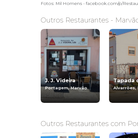
Fotos: Mil Homens - facebook.com/p/Resta
Outros Restaurantes - Marvã
J. J. Videira
Tapada 
Portagem, Marvão
Alvarrões,
Outros Restaurantes com Porc