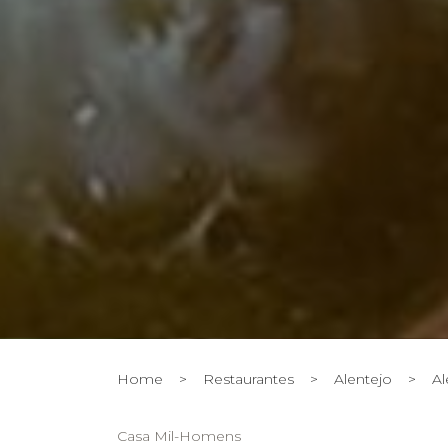
Home
>
Restaurantes
>
Alentejo
>
Al
Casa Mil-Homens