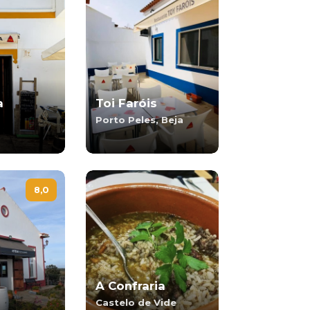
a
Toi Faróis
Porto Peles, Beja
8,0
A Confraria
Castelo de Vide