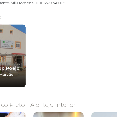
urante-Mil-Homens-100063797460851
o
;
do Poejo
 Marvão
o Preto - Alentejo Interior