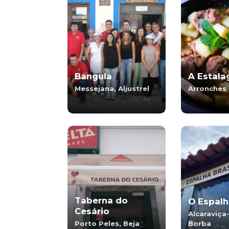
Bangula
A Estal
Messejana, Aljustrel
Arronches
Taberna do
O Espalh
Cesário
Alcaraviça
Porto Peles, Beja
Borba