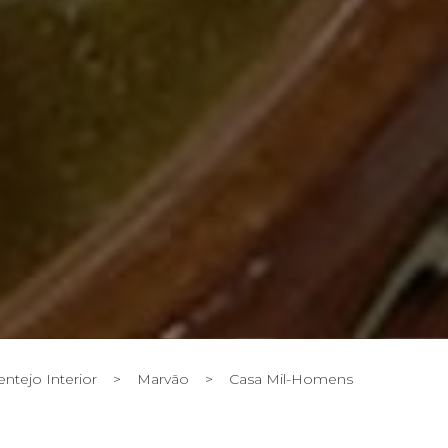
entejo Interior
>
Marvão
>
Casa Mil-Homens