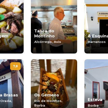
Tasca do
agem
Montinho
A Esquin
Alcórrego, Avis
Barrancos
7,8
a Brasas
Os Gémeos
Esteva
-Orada,
Rio de Moinhos,
Borba
Borba