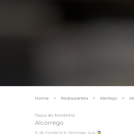
Home
>
Restaurantes
>
Alentejo
>
Al
Tasca do Montinho
Alcórrego
R. do Comércio 6, Alcórrego, Avis