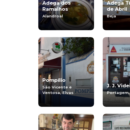
Adega dos
Adega Tí
Ramalhos
de Abril
Alandroal
Beja
Pompílio
J. J. Vide
São Vicente e
Ventosa, Elvas
Portagem,