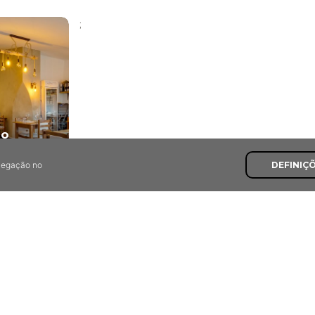
;
do
avegação no
DEFINIÇ
Últimas Recomendaçõe