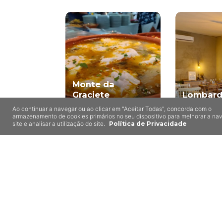
Monte da
Graciete
Lombar
Évora
Évora
Ao continuar a navegar ou ao clicar em "Aceitar Todas", concorda com o
armazenamento de cookies primários no seu dispositivo para melhorar a n
site e analisar a utilização do site.
Política de Privacidade