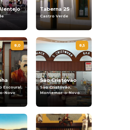
Alentejo
Taberna 25
de
Castro Verde
8,0
8,5
nha
São Cristóvão
o Escoural,
São Cristóvão,
o-Novo
Montemor-o-Novo