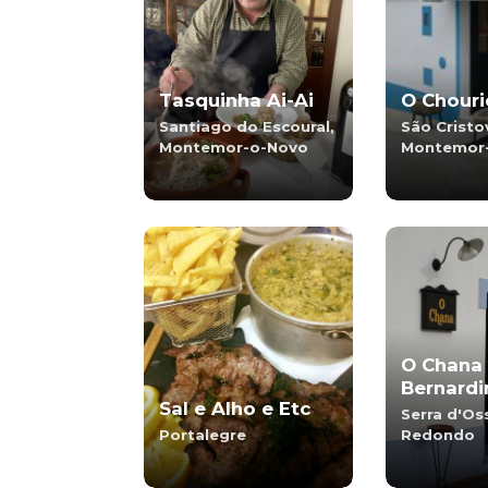
Tasquinha Ai-Ai
O Chouri
Santiago do Escoural,
São Cristo
Montemor-o-Novo
Montemor
O Chana
Bernardi
Sal e Alho e Etc
Serra d'Os
Portalegre
Redondo