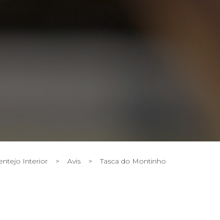
entejo Interior
>
Avis
>
Tasca do Montinho