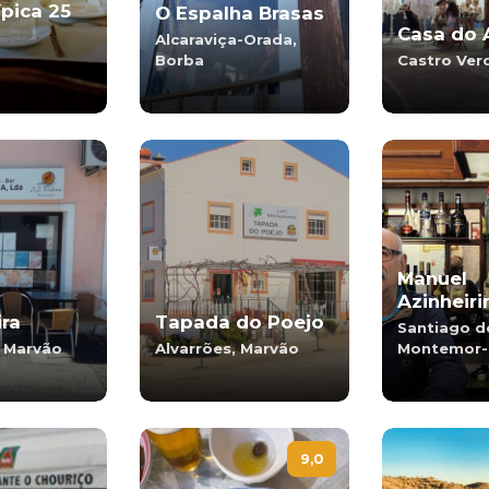
pica 25
O Espalha Brasas
Casa do 
Alcaraviça-Orada,
Borba
Castro Ver
Manuel
Azinheiri
ira
Tapada do Poejo
Santiago d
 Marvão
Alvarrões, Marvão
Montemor-
9,0