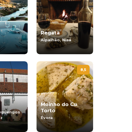
Regata
Alpalhão, Nisa
8,5
Moinho do Cu
Torto
Reguengos
az
Évora