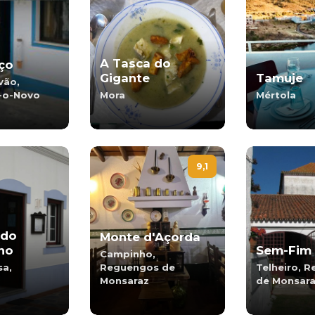
A Tasca do
ço
Gigante
Tamuje
vão,
-o-Novo
Mora
Mértola
9,1
 do
Monte d'Açorda
no
Sem-Fim
Campinho,
sa,
Reguengos de
Telheiro, 
Monsaraz
de Monsar