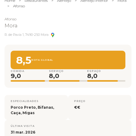
Home
>
Restaurantes
>
Alentejo
>
Alentejo Interior
>
Mora
>
Afonso
Afonso
Mora
R. de Pavia 1, 7490-250 Mora
8,5
NOTA GLOBAL
COMIDA
SERVIÇO
ESPAÇO
9,0
8,0
8,0
ESPECIALIDADES
PREÇO
Porco Preto, Bifanas,
€€
Caça, Migas
ÚLTIMA VISITA
31 mar. 2026