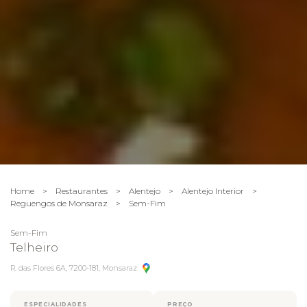
Home
>
Restaurantes
>
Alentejo
>
Alentejo Interior
>
Reguengos de Monsaraz
>
Sem-Fim
Sem-Fim
Telheiro
R. das Flores 6A, 7200-181, Monsaraz
ESPECIALIDADES
PREÇO