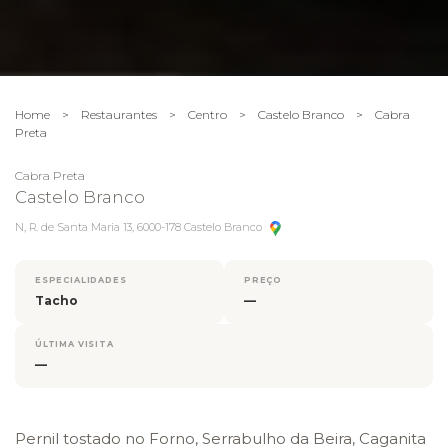
Home
>
Restaurantes
>
Centro
>
Castelo Branco
>
Cabra
Preta
Cabra Preta
Castelo Branco
N, R. de Santa Maria 13, 6000-178 Castelo Branco
ESPECIALIDADES
PREÇO
Tacho
—
ÚLTIMA VISITA
—
Pernil tostado no Forno, Serrabulho da Beira, Caganita