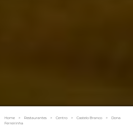
Home
>
Restaurantes
>
Centro
>
Castelo Branco
>
Dona
Ferreirinha