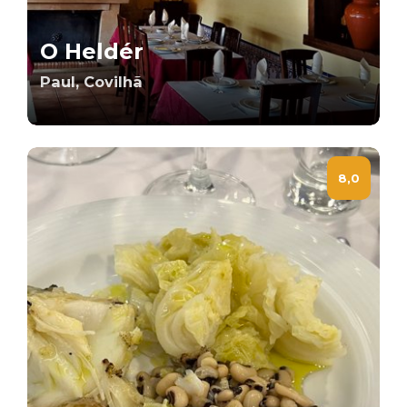
O Heldér
Paul, Covilhã
8,0