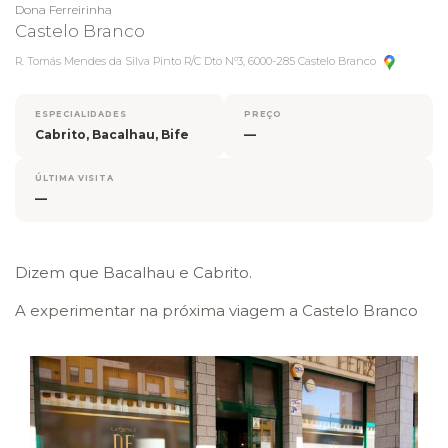
Dona Ferreirinha
Castelo Branco
R. Tomás Mendes da Silva Pinto R/C Dto Nº3, 6000-285 Castelo Branco
ESPECIALIDADES
PREÇO
Cabrito, Bacalhau, Bife
—
ÚLTIMA VISITA
—
Dizem que Bacalhau e Cabrito.
A experimentar na próxima viagem a Castelo Branco