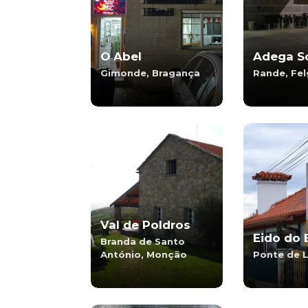
O Abel
Adega S
Gimonde, Bragança
Rande, Fel
Val de Poldros
Eido do 
Branda de Santo
António, Monção
Ponte de 