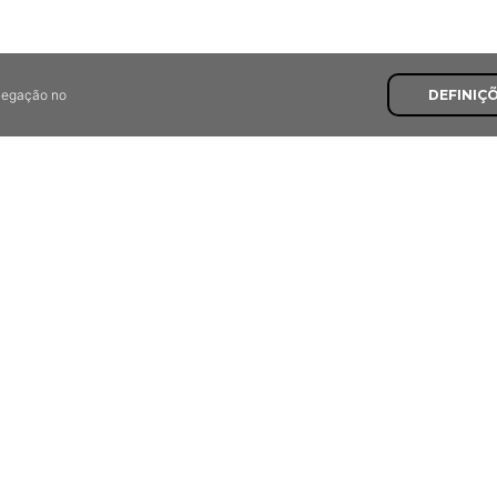
avegação no
DEFINIÇ
Últimas Recomendaçõe
7,8