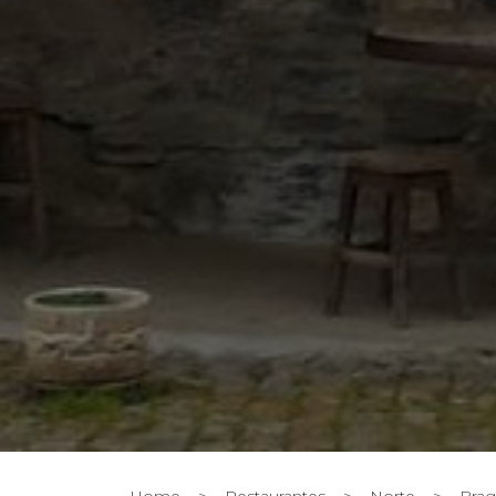
Home
>
Restaurantes
>
Norte
>
Brag