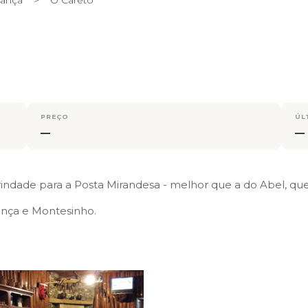
PREÇO
ÚL
—
—
dade para a Posta Mirandesa - melhor que a do Abel, qu
nça e Montesinho.