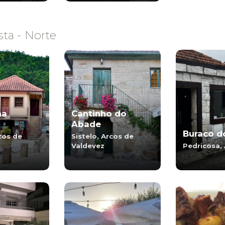
ta - Norte
ha
Cantinho do
Abade
Buraco d
rcos de
Sistelo, Arcos de
Valdevez
Pedricosa, 