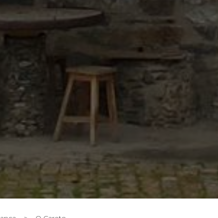
ança
>
O Careto