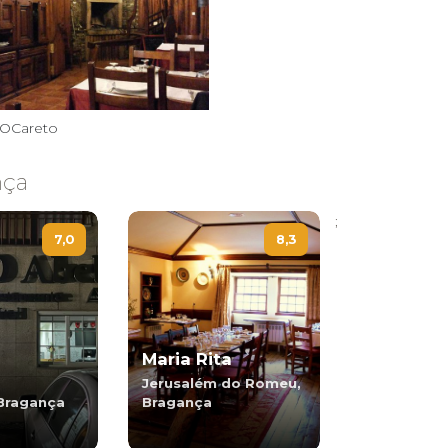
eOCareto
nça
;
7,0
8,3
Maria Rita
Jerusalém do Romeu,
Bragança
Bragança