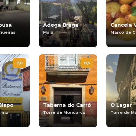
ousa
Adega Braga
Cancela 
gueiras
Maia
Marco de C
7,0
8,5
Bispo
Taberna do Carró
O Lagar
Lima
Torre de Moncorvo
Torre de M