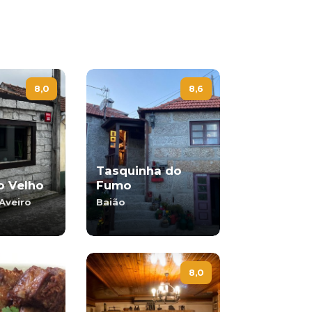
8,0
8,6
Tasquinha do
o Velho
Fumo
Aveiro
Baião
8,0