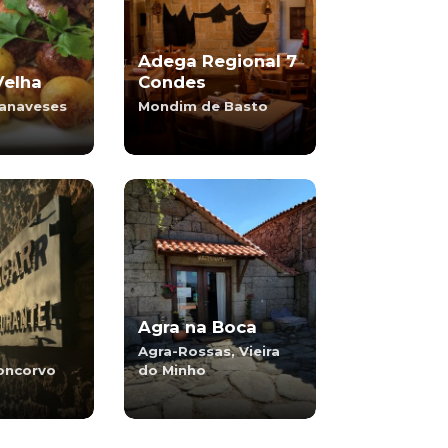
Adega Regional 7
Velha
Condes
anaveses
Mondim de Basto
Agra na Boca
Agra-Rossas, Vieira
oncorvo
do Minho