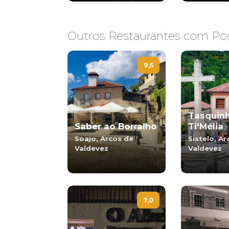
Outros Restaurantes com Pos
9,5
Tasquin
Saber ao Borralho
Ti'Mélia
Soajo, Arcos de
Sistelo, A
Valdevez
Valdevez
7,0