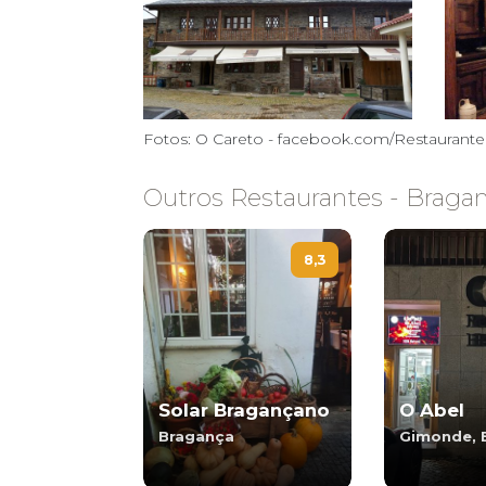
Fotos: O Careto - facebook.com/Restaurant
Outros Restaurantes - Braga
8,3
Solar Bragançano
O Abel
Bragança
Gimonde, 