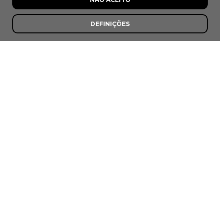
8,5
DEFINIÇÕES
Taberna do Carró
Torre de Moncorvo