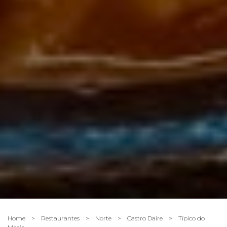
Home
>
Restaurantes
>
Norte
>
Castro Daire
>
Típico do