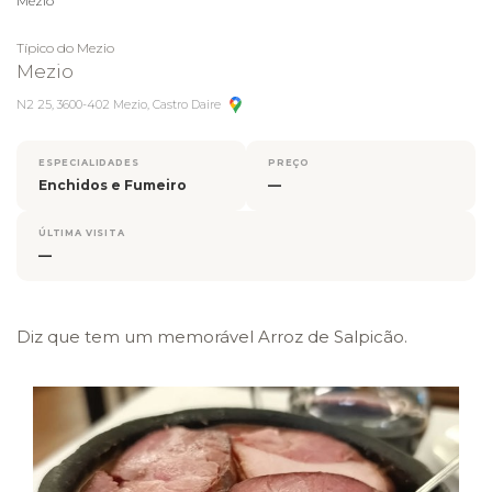
Mezio
Típico do Mezio
Mezio
N2 25, 3600-402 Mezio, Castro Daire
ESPECIALIDADES
PREÇO
Enchidos e Fumeiro
—
ÚLTIMA VISITA
—
Diz que tem um memorável Arroz de Salpicão.