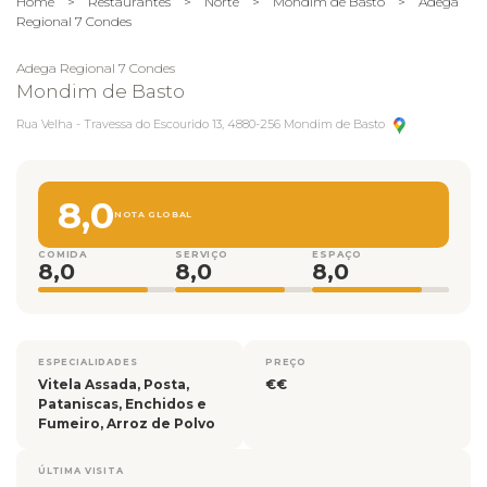
Home
>
Restaurantes
>
Norte
>
Mondim de Basto
>
Adega
Regional 7 Condes
Adega Regional 7 Condes
Mondim de Basto
Rua Velha - Travessa do Escourido 13, 4880-256 Mondim de Basto
8,0
NOTA GLOBAL
COMIDA
SERVIÇO
ESPAÇO
8,0
8,0
8,0
ESPECIALIDADES
PREÇO
Vitela Assada, Posta,
€€
Pataniscas, Enchidos e
Fumeiro, Arroz de Polvo
ÚLTIMA VISITA