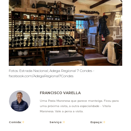
Fotos: Estrada Nacional; Adega Regional 7 Condes -
facebook.com/AdegaRegional7Condes
FRANCISCO VARELLA
Uma Posta Maronesa que parece manteiga. Ficou para
uma próxima visita, a outra especialidade - Vitela
Maronesa. Vale a pena a visita.
Comida:
8
Serviço:
8
Espaço:
8