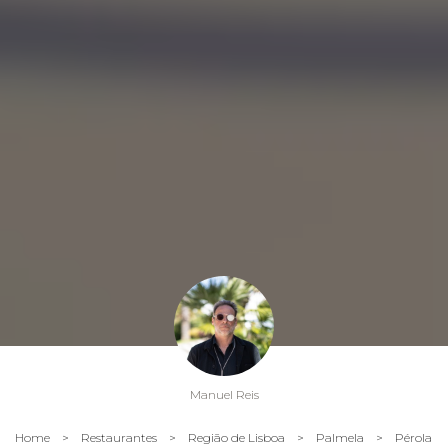
Manuel Reis
Home
>
Restaurantes
>
Região de Lisboa
>
Palmela
>
Pérola