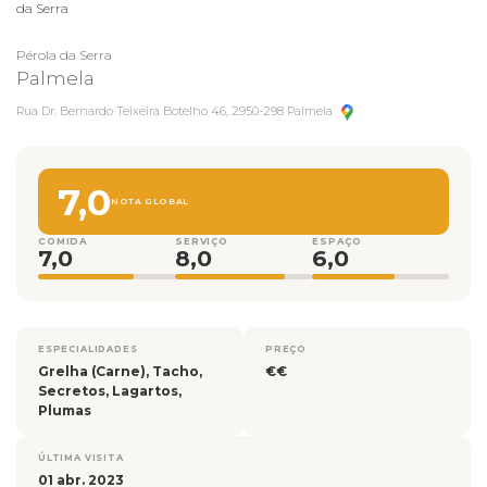
da Serra
Pérola da Serra
Palmela
Rua Dr. Bernardo Teixeira Botelho 46, 2950-298 Palmela
7,0
NOTA GLOBAL
COMIDA
SERVIÇO
ESPAÇO
7,0
8,0
6,0
ESPECIALIDADES
PREÇO
Grelha (Carne), Tacho,
€€
Secretos, Lagartos,
Plumas
ÚLTIMA VISITA
01 abr. 2023