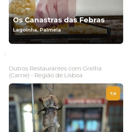
Os Canastras das Febras
Lagoinha, Palmela
;
Outros Restaurantes com Grelha
(Carne) - Região de Lisboa
7,6