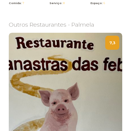
Comida:
7
Serviço:
8
Espaço:
6
Outros Restaurantes - Palmela
7,3