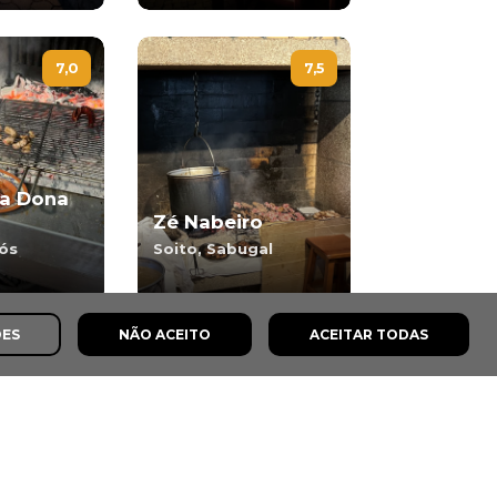
7,0
7,5
a Dona
Zé Nabeiro
ós
Soito, Sabugal
ÕES
NÃO ACEITO
ACEITAR TODAS
;
7,8
s