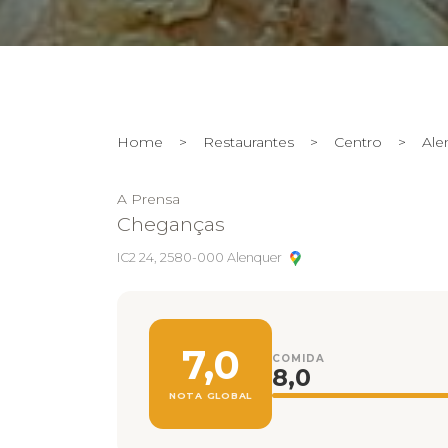
Home
>
Restaurantes
>
Centro
>
Ale
A Prensa
Cheganças
IC2 24, 2580-000 Alenquer
7,0
COMIDA
8,0
NOTA GLOBAL