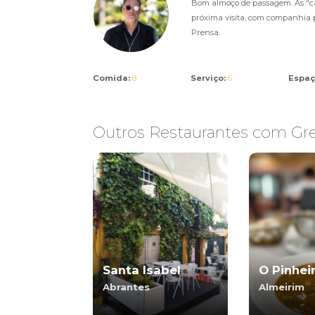
Bom almoço de passagem. As "c
próxima visita, com companhia p
Prensa.
Comida:
8
Serviço:
6
Espaç
Outros Restaurantes com Grel
Santa Isabel
O Pinhei
Abrantes
Almeirim