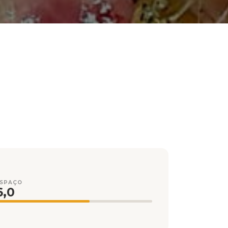
ESPAÇO
6,0