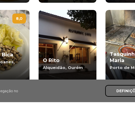
8,0
Tasquinh
 Bica
O Rito
Maria
Joanes,
Alqueidão, Ourém
Porto de M
avegação no
DEFINIÇ
7,5
Adega Típica da
o da
Pena
As Meda