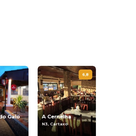
6,8
do Gaio
A Cernelha
N3, Cartaxo