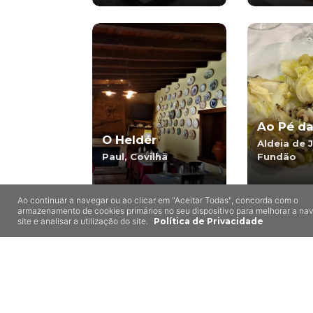
Ao Pé da
O Heldér
Aldeia de 
Paul, Covilhã
Fundão
Ao continuar a navegar ou ao clicar em "Aceitar Todas", concorda com o
armazenamento de cookies primários no seu dispositivo para melhorar a n
site e analisar a utilização do site.
Política de Privacidade
8,0
Taberna do
Churrasc