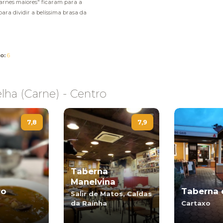
arnes maiores" ficaram para a
ara dividir a belíssima brasa da
o:
6
ha (Carne) - Centro
7,8
7,9
Taberna
Manelvina
ro
Taberna 
Salir de Matos, Caldas
da Raínha
Cartaxo