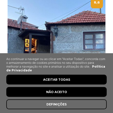
8,6
Ao continuar a navegar ou ao clicar em "Aceitar Todas", concorda com
o armazenamento de cookies primários no seu dispositivo para
melhorar a navegação no site e analisar a utilização do site.
Política
de Privacidade
ACEITAR TODAS
NÃO ACEITO
Tasquinha do Fumo
Baião
DEFINIÇÕES