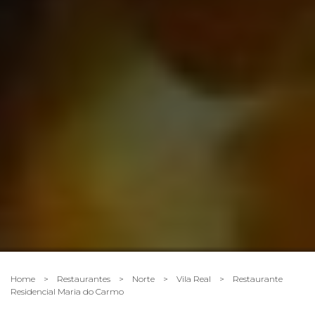
Home
>
Restaurantes
>
Norte
>
Vila Real
>
Restaurante
Residencial Maria do Carmo