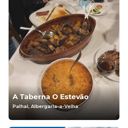
A Taberna O Estevão
Palhal, Albergaria-a-Velha