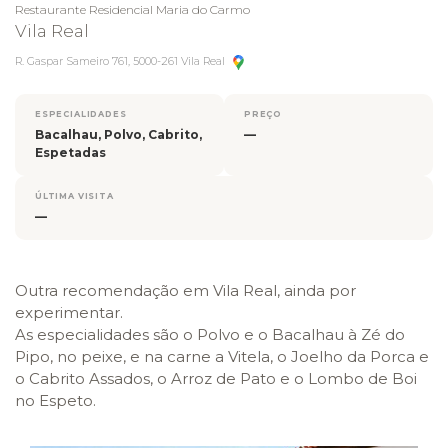
Restaurante Residencial Maria do Carmo
Vila Real
R. Gaspar Sameiro 761, 5000-261 Vila Real
ESPECIALIDADES
PREÇO
Bacalhau, Polvo, Cabrito,
—
Espetadas
ÚLTIMA VISITA
—
Outra recomendação em Vila Real, ainda por
experimentar.
As especialidades são o Polvo e o Bacalhau à Zé do
Pipo, no peixe, e na carne a Vitela, o Joelho da Porca e
o Cabrito Assados, o Arroz de Pato e o Lombo de Boi
no Espeto.