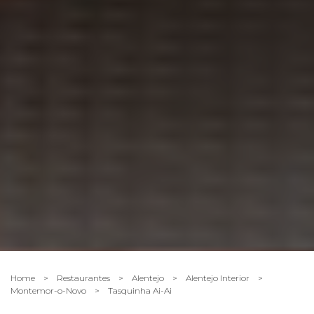
Home
>
Restaurantes
>
Alentejo
>
Alentejo Interior
>
Montemor-o-Novo
>
Tasquinha Ai-Ai