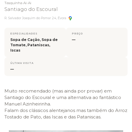
Tasquinha Ai-Ai
Santiago do Escoural
R. Salvador Joaquim do Pomar 24, Évora
ESPECIALIDADES
PREÇO
Sopa de Cação, Sopa de
—
Tomate, Pataniscas,
Iscas
ÚLTIMA VISITA
—
Muito recomendado (mas ainda por provar) em
Santiago do Escoural e uma alternativa ao fantástico
Manuel Azinheirinha.
Falam dos clássicos alentejanos mas também do Arroz
Tostado de Pato, das Iscas e das Pataniscas.