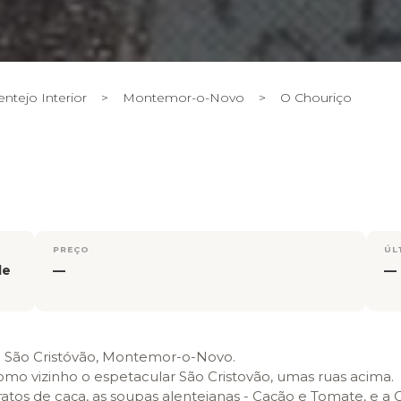
entejo Interior
>
Montemor-o-Novo
>
O Chouriço
PREÇO
ÚL
de
—
—
e São Cristóvão, Montemor-o-Novo.
como vizinho o espetacular São Cristovão, umas ruas acima.
pratos de caça, as soupas alentejanas - Cação e Tomate, e 