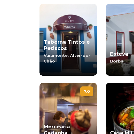
Taberna Tintos e
Petiscos
Esteva
Vaiamonte, Alter-do-
Chão
Borba
7,0
Mercearia
Gadanha
Casa Mi