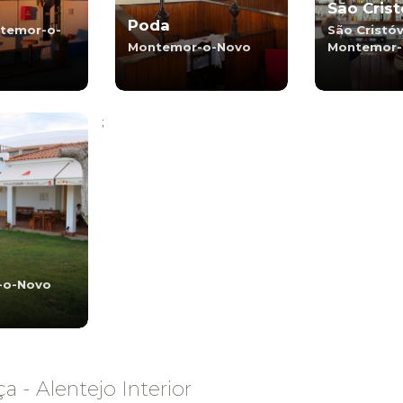
São Cris
Poda
ntemor-o-
São Cristó
Montemor-o-Novo
Montemor-
;
-o-Novo
 - Alentejo Interior