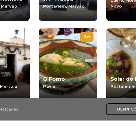
Lavre, Mon
 Marvão
Portagem, Marvão
Novo
7,8
O Forno
Solar do
 Mértola
Pavia
Portalegre
avegação no
DEFINIÇ
8,0