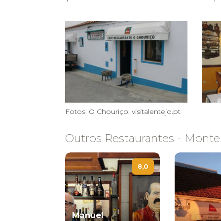
Fotos: O Chouriço; visitalentejo.pt
Outros Restaurantes - Mon
8,0
Manuel