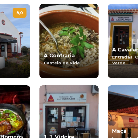
8,0
A Cavalar
A Confraria
Entradas, 
Castelo de Vide
Verde
Maçã
l-Homens
J. J. Videira