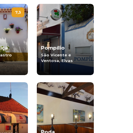
7,3
iça
Pompílio
Castro
São Vicente e
Ventosa, Elvas
Poda