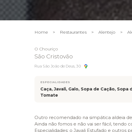
Home
>
Restaurantes
>
Alentejo
>
Al
O Chouriço
São Cristovão
Rua São João de Deus, 30
ESPECIALIDADES
Caça, Javali, Galo, Sopa de Cação, Sopa 
Tomate
Outro recomendado na simpática aldeia d
Ainda não fomos e não vai ser fácil, tendo 
Especialidades: o Javali Estufado e outros 