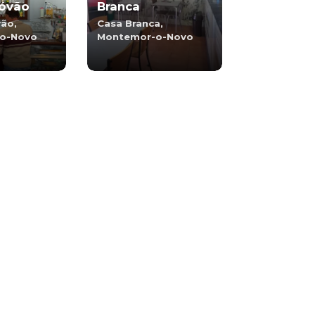
tóvão
Branca
vão,
Casa Branca,
o-Novo
Montemor-o-Novo