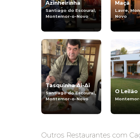
Azinheirinha
Maçã
Santiago do Escoural,
Lavre, Mo
Montemor-o-Novo
Novo
Tasquinha Ai-Ai
O Leilão
Santiago do Escoural,
Montemor-o-Novo
Montemor
Outros Restaurantes com Caça