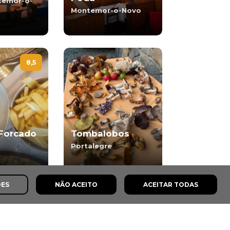
temor-o-
Montemor-o-Novo
8,5
 Forcado
Tombalobos
Portalegre
ÕES
NÃO ACEITO
ACEITAR TODAS