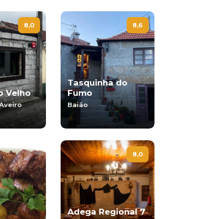
8,0
8,6
Tasquinha do
o Velho
Fumo
Aveiro
Baião
8,0
Adega Regional 7