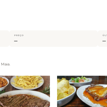
PREÇO
ÚL
—
—
 Maia.