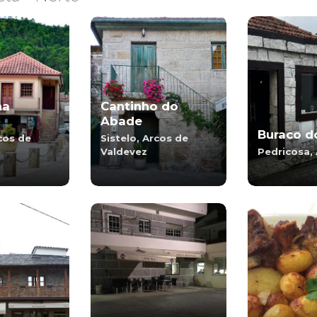
ha
Cantinho do
Abade
Buraco d
rcos de
Sistelo, Arcos de
Valdevez
Pedricosa, 