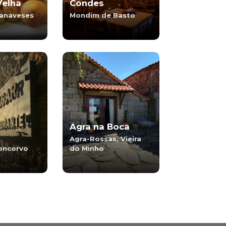
Velha
Condes
anaveses
Mondim de Basto
Agra na Boca
Agra-Rossas, Vieira
oncorvo
do Minho