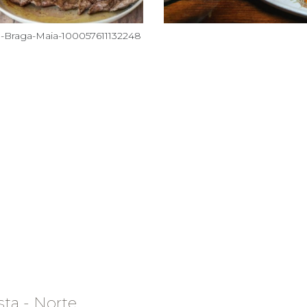
-Braga-Maia-100057611132248
ta - Norte