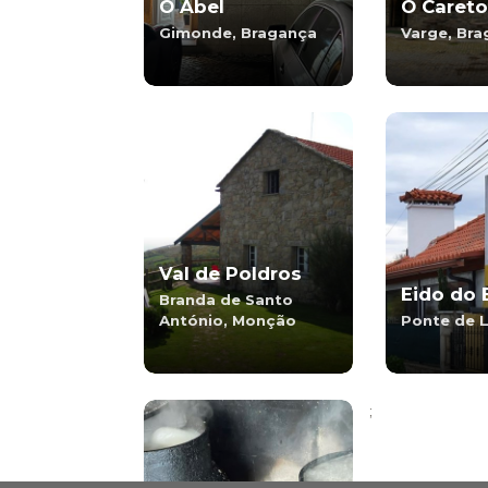
O Abel
O Careto
Gimonde, Bragança
Varge, Br
Val de Poldros
Eido do 
Branda de Santo
António, Monção
Ponte de 
;