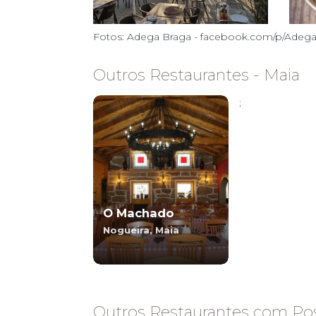
Fotos: Adega Braga - facebook.com/p/Adega
Outros Restaurantes - Maia
;
O Machado
Nogueira, Maia
Outros Restaurantes com Pos