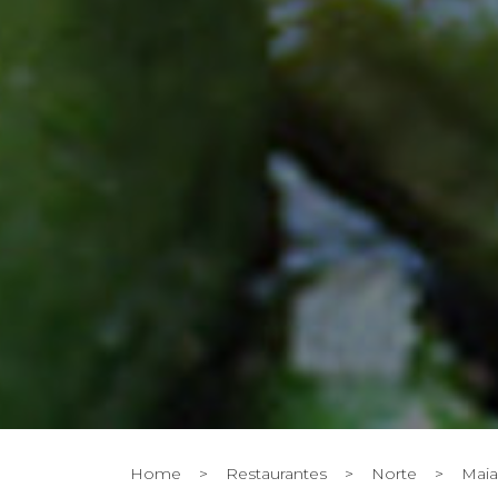
Home
>
Restaurantes
>
Norte
>
Maia