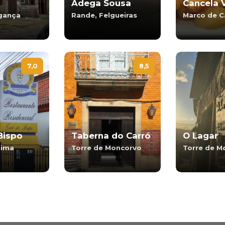
Adega Sousa
Cancela 
agança
Rande, Felgueiras
Marco de C
7,0
8,5
Bispo
Taberna do Carró
O Lagar
Lima
Torre de Moncorvo
Torre de M