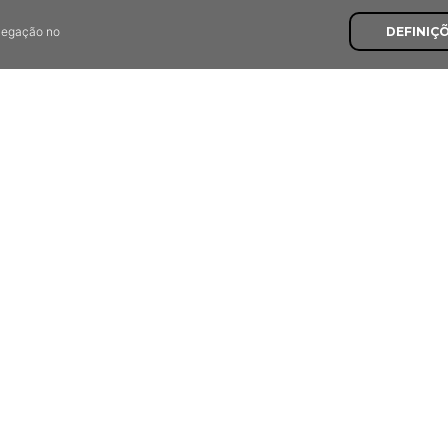
avegação no
DEFINIÇ
Últimas Recomendaçõe
7,8