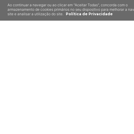
Ao continuar a navegar ou ao clicar em "Aceitar Todas", concorda com o
armazenamento de cookies primários no seu dispositivo para melhorar a n
site e analisar a utilização do site.
Política de Privacidade
Retiro da Cabreira
Pinheiro, Vieira do
Minho
8,5