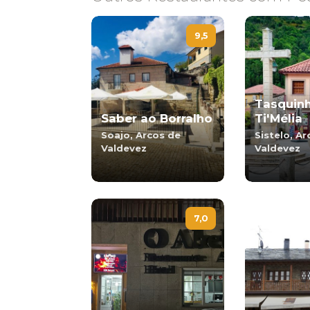
9,5
Tasquin
Saber ao Borralho
Ti'Mélia
Soajo, Arcos de
Sistelo, A
Valdevez
Valdevez
7,0