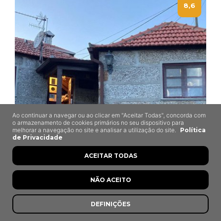
8,6
Ao continuar a navegar ou ao clicar em "Aceitar Todas", concorda com
o armazenamento de cookies primários no seu dispositivo para
melhorar a navegação no site e analisar a utilização do site.
Política
de Privacidade
ACEITAR TODAS
NÃO ACEITO
Tasquinha do Fumo
Baião
DEFINIÇÕES