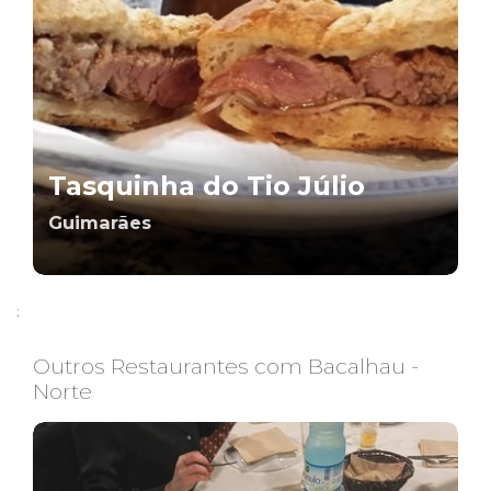
Tasquinha do Tio Júlio
Guimarães
;
Outros Restaurantes com Bacalhau -
Norte