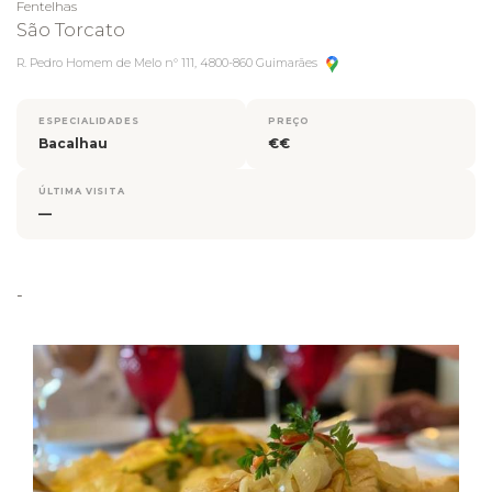
Fentelhas
São Torcato
R. Pedro Homem de Melo n° 111, 4800-860 Guimarães
ESPECIALIDADES
PREÇO
Bacalhau
€€
ÚLTIMA VISITA
—
-