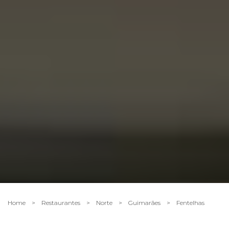
Home
>
Restaurantes
>
Norte
>
Guimarães
>
Fentelhas