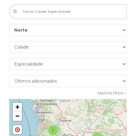
MAIS FILTROS 
+
−
7